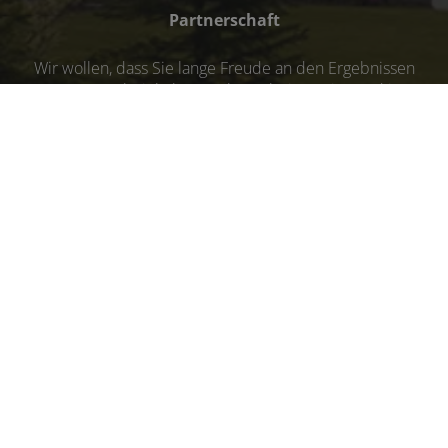
Partnerschaft
Wir wollen, dass Sie lange Freude an den Ergebnissen
unserer Arbeit haben. Daher arbeiten wir Hand in
Hand mit renommierten Herstellern und installieren
nur hochwertige Produkte
Zusammenarbeit
Unser Ziel ist, dass Sie sich wohlfühlen – und das in
allen Phasen unserer Zusammenarbeit